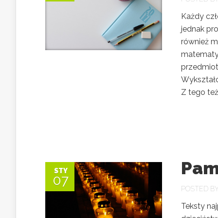
Każdy czł
jednak pr
również ma
matematyka
przedmiotó
Wykształc
Z tego też.
Pam
STY
07
POSTED B
Teksty na