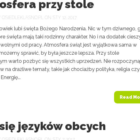
sfera przy stole
Y
OSIEDLEKLASNO.PL
ON STY 12, 2017
owiek lubi święta Bożego Narodzenia. Nic w tym dziwnego, 
re święta mają taki rodzinny charakter. No i na dodatek cies
i wolnymi od pracy. Atmosfera świąt jest wyjątkowa sama w
 możemy sprawić, by była jeszcze lepsza. Przy stole
ym warto pozbyć się wszystkich uprzedzeń. Nie rozpoczyn
 na drażliwe tematy, takie jak chociażby polityka, religia czy
Energię...
Read Mo
się języków obcych
Y
OSIEDLEKLASNO.PL
ON STY 7, 2017