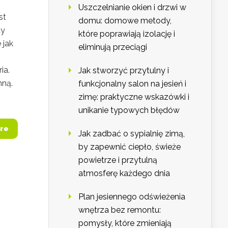
Uszczelnianie okien i drzwi w
st
domu: domowe metody,
dy
które poprawiają izolację i
 jak
eliminują przeciągi
ia.
Jak stworzyć przytulny i
nną.
funkcjonalny salon na jesień i
zimę: praktyczne wskazówki i
unikanie typowych błędów
re
Jak zadbać o sypialnię zimą,
by zapewnić ciepło, świeże
powietrze i przytulną
atmosferę każdego dnia
Plan jesiennego odświeżenia
wnętrza bez remontu:
pomysły, które zmieniają