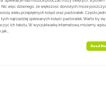
wa. Śpiewali je nasi rodzice podczas mszy świętych, a potem
y. Nic więc dziwnego, że większość dorosłych może poszczyc
mością wielu przepięknych kolęd oraz pastorałek. Często jed
tych najrzadziej śpiewanych kolęd i pastorałek. Warto by się
uczyć ich tekstu. W wyszukiwarkę internetową możemy wpis
jak...
Read Mo