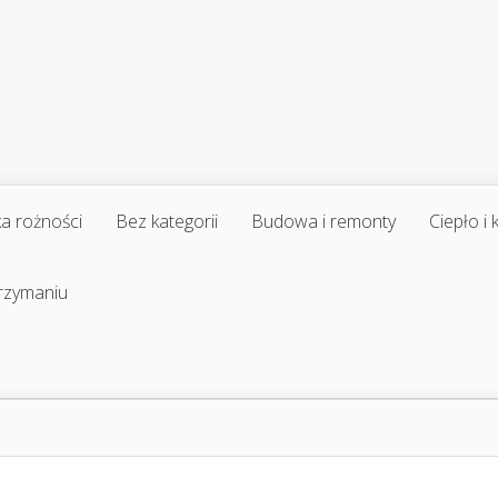
a rożności
Bez kategorii
Budowa i remonty
Ciepło i
trzymaniu