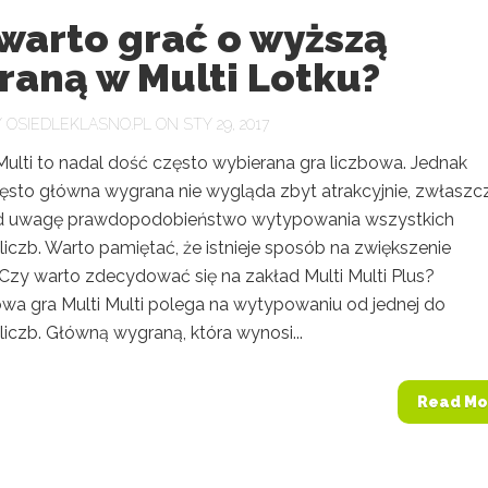
warto grać o wyższą
raną w Multi Lotku?
Y
OSIEDLEKLASNO.PL
ON STY 29, 2017
Multi to nadal dość często wybierana gra liczbowa. Jednak
ęsto główna wygrana nie wygląda zbyt atrakcyjnie, zwłaszc
od uwagę prawdopodobieństwo wytypowania wszystkich
 liczb. Warto pamiętać, że istnieje sposób na zwiększenie
 Czy warto zdecydować się na zakład Multi Multi Plus?
wa gra Multi Multi polega na wytypowaniu od jednej do
 liczb. Główną wygraną, która wynosi...
Read Mo