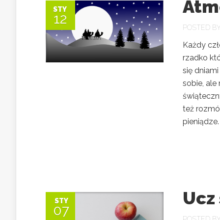
Atmo
STY
12
POSTED B
Każdy czł
rzadko któ
się dniam
sobie, ale
świąteczn
też rozmów
pieniądze. 
Ucz 
STY
07
POSTED B