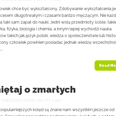
owiek chce być wykształcony. Zdobywanie wykształcenia je
ocesem długotrwałym i czasami bardzo męczącym. Nie każ
 taki sam zapał do nauki. Jedni wolą przedmioty ścisłe, takie
, fizyka, biologia i chemia, a innym lepiej wychodzi nauka
w takich jak język polski, wiedza o społeczeństwie lub histor
ony człowiek powinien posiadać jednak wiedzę wszechstro
..
Read Mo
iętaj o zmarłych
Y
OSIEDLEKLASNO.PL
ON STY 7, 2017
jpopularniejszych kolęd są znane nam wszystkim jeszcze od