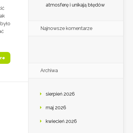
atmosferę i unikają błędów
ić
nak
 było
Najnowsze komentarze
ać
re
Archiwa
sierpień 2026
maj 2026
kwiecień 2026