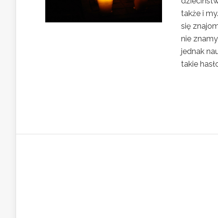
dziecińst
także i m
się znajo
nie znamy 
jednak na
takie hasło 