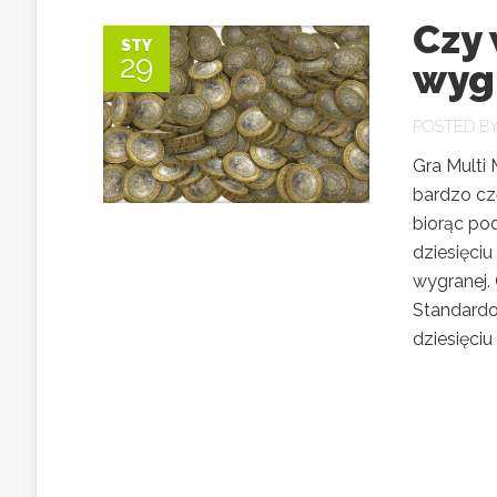
Czy 
STY
29
wyg
POSTED B
Gra Multi 
bardzo cz
biorąc p
dziesięciu
wygranej.
Standardo
dziesięciu