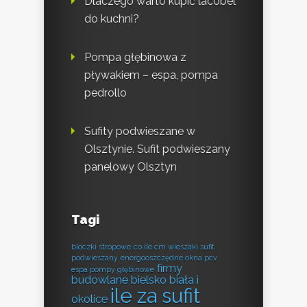
Dlaczego warto kupić lacobel
do kuchni?
Pompa głębinowa z
pływakiem – espa, pompa
pedrollo
Sufity podwieszane w
Olsztynie. Sufit podwieszany
panelowy Olsztyn
Tagi
bloczki stropowe
co ile cm wieszaki sufit
podwieszany
energooszczędne okna pcv
firmy
espa pompy głębinowe
budowlane bielsko biała i
ile za sufit
okolice