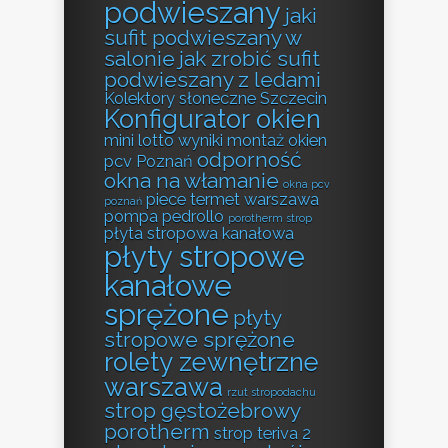
podwieszany
jaki
sufit podwieszany w
salonie
jak zrobić sufit
podwieszany z ledami
Kolektory słoneczne Szczecin
Konfigurator okien
mini lotto wyniki
montaż okien
odporność
pcv Poznań
okna na włamanie
okna pcv
piece termet warszawa
poznań
pompa pedrollo
porotherm strop
płyta stropowa kanałowa
płyty stropowe
kanałowe
sprężone
płyty
stropowe sprężone
rolety zewnętrzne
warszawa
rzut stropodachu
strop gęstożebrowy
porotherm
strop teriva 2