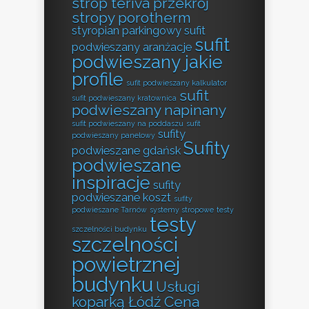
strop teriva przekrój
stropy porotherm
styropian parkingowy
sufit
sufit
podwieszany aranżacje
podwieszany jakie
profile
sufit podwieszany kalkulator
sufit
sufit podwieszany kratownica
podwieszany napinany
sufit podwieszany na poddaszu
sufit
sufity
podwieszany panelowy
Sufity
podwieszane gdańsk
podwieszane
inspiracje
sufity
podwieszane koszt
sufity
podwieszane Tarnów
systemy stropowe
testy
testy
szczelności budynku
szczelności
powietrznej
budynku
Usługi
koparką Łódź Cena