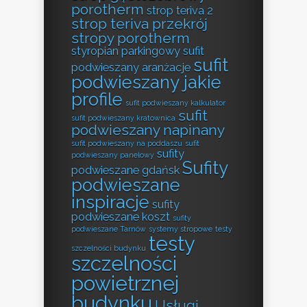
porotherm
strop teriva 2
strop teriva przekrój
stropy porotherm
styropian parkingowy
sufit
sufit
podwieszany aranżacje
podwieszany jakie
profile
sufit podwieszany kalkulator
sufit
sufit podwieszany kratownica
podwieszany napinany
sufit podwieszany na poddaszu
sufit
sufity
podwieszany panelowy
Sufity
podwieszane gdańsk
podwieszane
inspiracje
sufity
podwieszane koszt
sufity
podwieszane Tarnów
systemy stropowe
testy
testy
szczelności budynku
szczelności
powietrznej
budynku
Usługi