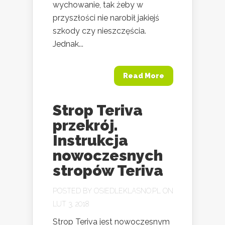
wychowanie, tak żeby w
przyszłości nie narobił jakiejś
szkody czy nieszczęścia.
Jednak...
Read More
Strop Teriva
przekrój.
Instrukcja
nowoczesnych
stropów Teriva
POSTED BY
OSIEDLEKLASNO.PL
ON
LUT 3, 2018
Strop Teriva jest nowoczesnym