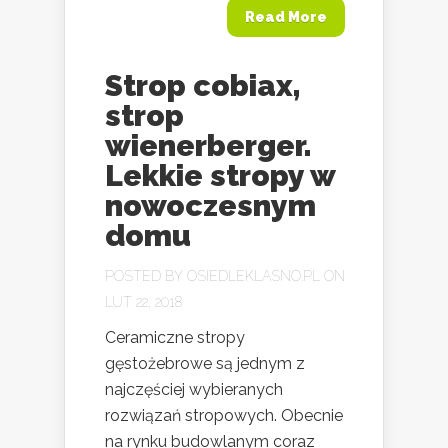
Read More
Strop cobiax,
strop
wienerberger.
Lekkie stropy w
nowoczesnym
domu
POSTED BY
OSIEDLEKLASNO.PL
ON
LUT 22, 2018
Ceramiczne stropy
gęstożebrowe są jednym z
najczęściej wybieranych
rozwiązań stropowych. Obecnie
na rynku budowlanym coraz