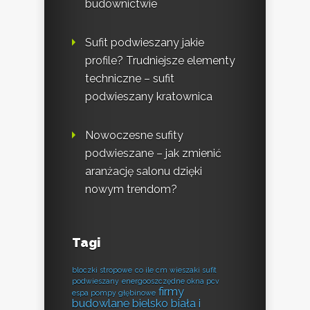
budownictwie
Sufit podwieszany jakie
profile? Trudniejsze elementy
techniczne – sufit
podwieszany kratownica
Nowoczesne sufity
podwieszane – jak zmienić
aranżację salonu dzięki
nowym trendom?
Tagi
bloczki stropowe
co ile cm wieszaki sufit
podwieszany
energooszczędne okna pcv
firmy
espa pompy głębinowe
budowlane bielsko biała i