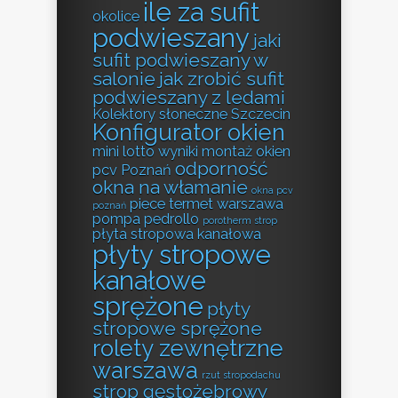
ile za sufit
okolice
podwieszany
jaki
sufit podwieszany w
salonie
jak zrobić sufit
podwieszany z ledami
Kolektory słoneczne Szczecin
Konfigurator okien
mini lotto wyniki
montaż okien
odporność
pcv Poznań
okna na włamanie
okna pcv
piece termet warszawa
poznań
pompa pedrollo
porotherm strop
płyta stropowa kanałowa
płyty stropowe
kanałowe
sprężone
płyty
stropowe sprężone
rolety zewnętrzne
warszawa
rzut stropodachu
strop gęstożebrowy