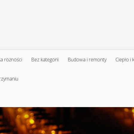
a rożności
Bez kategorii
Budowa i remonty
Ciepło i
trzymaniu