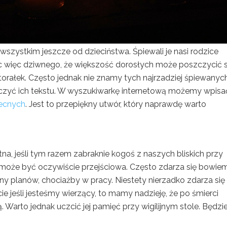
wszystkim jeszcze od dzieciństwa. Śpiewali je nasi rodzice
c więc dziwnego, że większość dorosłych może poszczycić s
orałek. Często jednak nie znamy tych najrzadziej śpiewanyc
auczyć ich tekstu. W wyszukiwarkę internetową możemy wpisa
becnych
. Jest to przepiękny utwór, który naprawdę warto
a, jeśli tym razem zabraknie kogoś z naszych bliskich przy
 może być oczywiście przejściowa. Często zdarza się bowiem
y planów, chociażby w pracy. Niestety nierzadko zdarza się 
e jeśli jesteśmy wierzący, to mamy nadzieję, że po śmierci
Warto jednak uczcić jej pamięć przy wigilijnym stole. Będzie