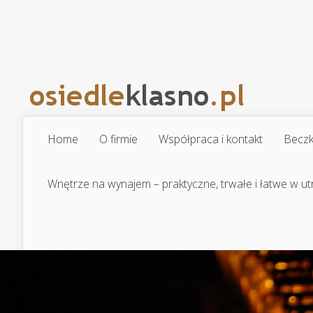
Home
O firmie
Współpraca i kontakt
Beczk
Wnętrze na wynajem – praktyczne, trwałe i łatwe w u