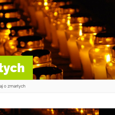
łych
aj o zmarłych