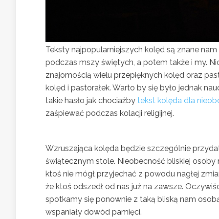
Teksty najpopularniejszych kolęd są znane nam 
podczas mszy świętych, a potem także i my. Ni
znajomością wielu przepięknych kolęd oraz past
kolęd i pastorałek. Warto by się było jednak n
takie hasło jak chociażby
tekst kolęda dla nieo
zaśpiewać podczas kolacji religijnej.
Wzruszająca kolęda będzie szczególnie przydatn
świątecznym stole. Nieobecność bliskiej osoby
ktoś nie mógł przyjechać z powodu nagłej zmian
że ktoś odszedł od nas już na zawsze. Oczywiści
spotkamy się ponownie z taką bliską nam osobą. 
wspaniały dowód pamięci.