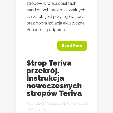
stropów w wielu obiektach
handlowych oraz mieszkalnych.
Ich zaletą jest przystępna cena
oraz dobra izolacja akustyczna.
Ponadto są odporne...
Read More
Strop Teriva
przekrój.
Instrukcja
nowoczesnych
stropów Teriva
POSTED BY
OSIEDLEKLASNO.PL
ON
LUT 3, 2018