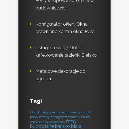
Płyty stropowe sprężone w
budownictwie
Konfigurator okien. Okna
drewniane kontra okna PCV
Usługi na wagę złota –
kafelkowanie łazienki Bielsko
Metalowe dekoracje do
ogrodu
Tagi
bloczki stropowe
co ile cm wieszaki sufit
podwieszany
energooszczędne okna pcv
firmy
espa pompy głębinowe
budowlane bielsko biała i