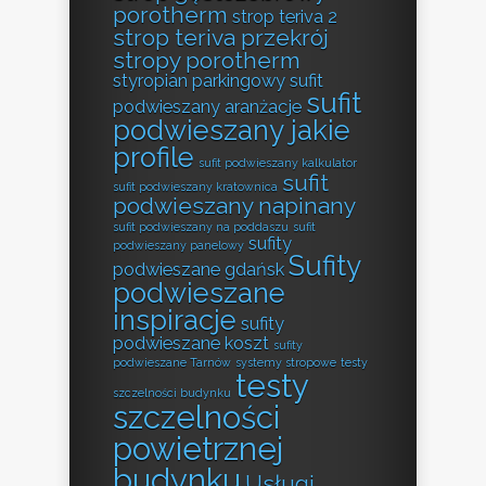
porotherm
strop teriva 2
strop teriva przekrój
stropy porotherm
styropian parkingowy
sufit
sufit
podwieszany aranżacje
podwieszany jakie
profile
sufit podwieszany kalkulator
sufit
sufit podwieszany kratownica
podwieszany napinany
sufit podwieszany na poddaszu
sufit
sufity
podwieszany panelowy
Sufity
podwieszane gdańsk
podwieszane
inspiracje
sufity
podwieszane koszt
sufity
podwieszane Tarnów
systemy stropowe
testy
testy
szczelności budynku
szczelności
powietrznej
budynku
Usługi