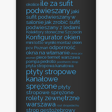
ile za sufit
okolice
podwieszany
jaki
sufit podwieszany w
salonie
jak zrobić sufit
podwieszany z ledami
Kolektory słoneczne Szczecin
Konfigurator okien
mini lotto wyniki
montaż okien
odporność
pcv Poznań
okna na włamanie
okna pcv
piece termet warszawa
poznań
pompa pedrollo
porotherm strop
płyta stropowa kanałowa
płyty stropowe
kanałowe
sprężone
płyty
stropowe sprężone
rolety zewnętrzne
warszawa
rzut stropodachu
strop gęstożebrowy