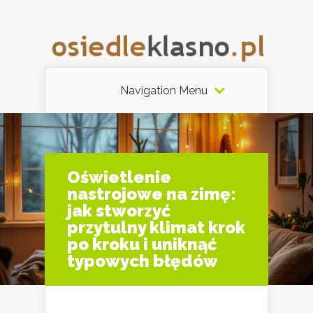
Navigation Menu
Oświetlenie
nastrojowe na zimę:
jak stworzyć
przytulny klimat krok
po kroku i uniknąć
typowych błędów