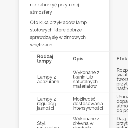
nie zaburzyć przytulnej
atmosfery.
Oto kilka przykładów lamp
stołowych, które dobrze
sprawdzą się w zimowych
wnętrzach:
Rodzaj
Opis
Efek
lampy
Rozp
Wykonane z
świat
Lampy z
tkanin lub
twor
abażurami
naturalnych
przyt
materiałów
nastr
Umożl
Lampy z
Możliwość
dopa
regulacją
dostosowania
atmo
jasności
intensywności
do po
Wykonane z
Dają
Styl
drewna w
przyt
rustykalny
ciepłych
natur