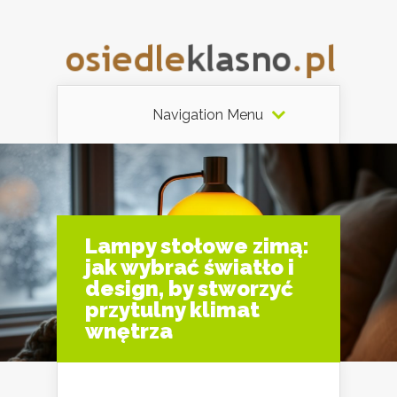
Navigation Menu
Lampy stołowe zimą:
jak wybrać światło i
design, by stworzyć
przytulny klimat
wnętrza