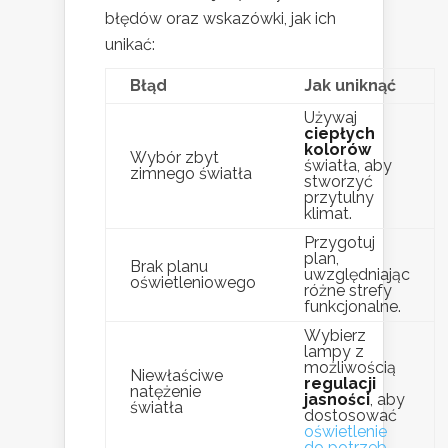
błędów oraz wskazówki, jak ich
unikać:
Błąd
Jak uniknąć
Używaj
ciepłych
kolorów
Wybór zbyt
światła, aby
zimnego światła
stworzyć
przytulny
klimat.
Przygotuj
plan,
Brak planu
uwzględniając
oświetleniowego
różne strefy
funkcjonalne.
Wybierz
lampy z
możliwością
Niewłaściwe
regulacji
natężenie
jasności
, aby
światła
dostosować
oświetlenie
do potrzeb
.