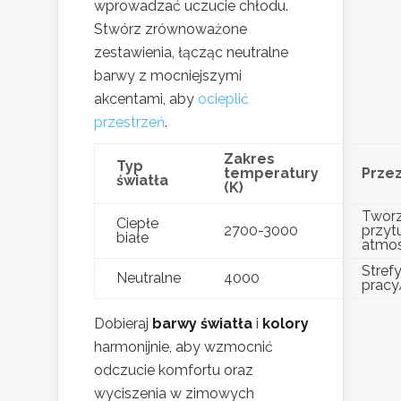
wprowadzać uczucie chłodu.
Stwórz zrównoważone
zestawienia, łącząc neutralne
barwy z mocniejszymi
akcentami, aby
ocieplić
przestrzeń
.
Zakres
Typ
temperatury
Prze
światła
(K)
Tworz
Ciepłe
2700-3000
przytu
białe
atmos
Stref
Neutralne
4000
pracy
Dobieraj
barwy światła
i
kolory
harmonijnie, aby wzmocnić
odczucie komfortu oraz
wyciszenia w zimowych