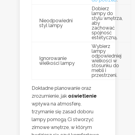
Dobierz
lampy do
stylu wnętrza,
Nieodpowiedni
aby
styl lampy
zachować
spójność
estetyczną.
Wybierz
lampy
odpowiedniej
Ignorowanie
wielkości w
wielkości lampy
stosunku do
mebli i
przestrzeni.
Dokładne planowanie oraz
zrozumienie, jak
oświetlenie
wpływa na atmosferę,
trzymanie się zasad doboru
lampy pomogą Ci stworzyć
zimowe wnętrze, w którym