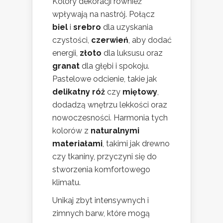
Kolory dekoracji również
wpływają na nastrój. Połącz
biel
i
srebro
dla uzyskania
czystości,
czerwień
, aby dodać
energii,
złoto
dla luksusu oraz
granat
dla głębi i spokoju.
Pastelowe odcienie, takie jak
delikatny róż
czy
miętowy
,
dodadzą wnętrzu lekkości oraz
nowoczesności. Harmonia tych
kolorów z
naturalnymi
materiałami
, takimi jak drewno
czy tkaniny, przyczyni się do
stworzenia komfortowego
klimatu.
Unikaj zbyt intensywnych i
zimnych barw, które mogą