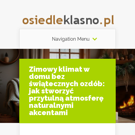
Navigation Menu
Zimowy klimat w
domu bez
świątecznych ozdób:
jak stworzyć
przytulną atmosferę
naturalnymi
akcentami