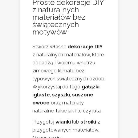
Proste dekoracje DIY
z naturalnych
materiałów bez
świątecznych
motywów
Stwórz własne
dekoracje DIY
z naturalnych materiałów, które
dodadzą Twojemu wnętrzu
zimowego klimatu bez
typowych świątecznych ozdób.
Wykorzystaj do tego
gałązki
iglaste
,
szyszki
,
suszone
owoce
oraz materiały
naturalne, takie jak filc czy juta.
Przygotuj
wianki
lub
stroiki
z
przygotowanych materiałów.
Możesz m.in.: