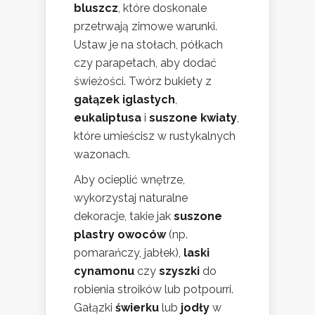
bluszcz
, które doskonale
przetrwają zimowe warunki.
Ustaw je na stołach, półkach
czy parapetach, aby dodać
świeżości. Twórz bukiety z
gałązek iglastych
,
eukaliptusa
i
suszone kwiaty
,
które umieścisz w rustykalnych
wazonach.
Aby ocieplić wnętrze,
wykorzystaj naturalne
dekoracje, takie jak
suszone
plastry owoców
(np.
pomarańczy, jabłek),
laski
cynamonu
czy
szyszki
do
robienia stroików lub potpourri.
Gałązki
świerku
lub
jodły
w