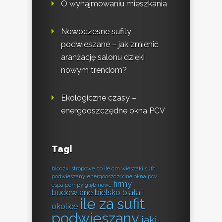
O wynajmowaniu mieszkania
Nowoczesne sufity
podwieszane – jak zmienić
aranżację salonu dzięki
nowym trendom?
Ekologiczne czasy –
energooszczędne okna PCV
Tagi
bloczki stropowe
co ile cm wieszaki sufit
podwieszany
energooszczędne okna pcv
firmy
espa pompy głębinowe
budowlane bielsko biała i
ile za sufit
okolice
podwieszany
jaki