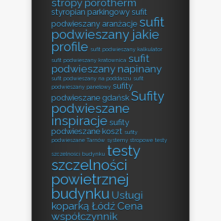
stropy porotherm
styropian parkingowy
sufit
sufit
podwieszany aranżacje
podwieszany jakie
profile
sufit podwieszany kalkulator
sufit
sufit podwieszany kratownica
podwieszany napinany
sufit podwieszany na poddaszu
sufit
sufity
podwieszany panelowy
Sufity
podwieszane gdańsk
podwieszane
inspiracje
sufity
podwieszane koszt
sufity
podwieszane Tarnów
systemy stropowe
testy
testy
szczelności budynku
szczelności
powietrznej
budynku
Usługi
koparką Łódź Cena
współczynnik