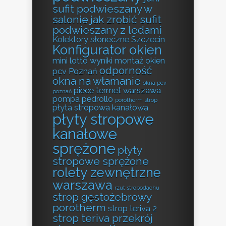
sufit podwieszany w
salonie
jak zrobić sufit
podwieszany z ledami
Kolektory słoneczne Szczecin
Konfigurator okien
mini lotto wyniki
montaż okien
odporność
pcv Poznań
okna na włamanie
okna pcv
piece termet warszawa
poznań
pompa pedrollo
porotherm strop
płyta stropowa kanałowa
płyty stropowe
kanałowe
sprężone
płyty
stropowe sprężone
rolety zewnętrzne
warszawa
rzut stropodachu
strop gęstożebrowy
porotherm
strop teriva 2
strop teriva przekrój