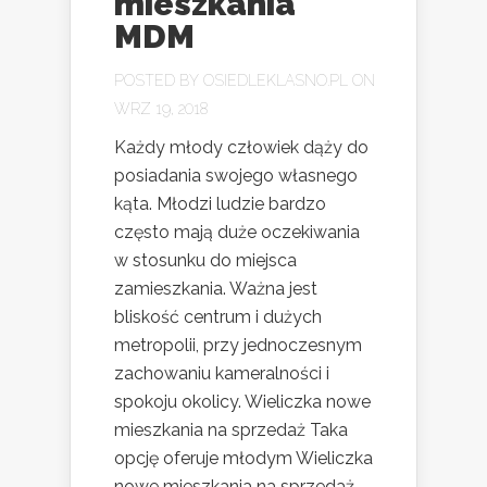
mieszkania
MDM
POSTED BY
OSIEDLEKLASNO.PL
ON
WRZ 19, 2018
Każdy młody człowiek dąży do
posiadania swojego własnego
kąta. Młodzi ludzie bardzo
często mają duże oczekiwania
w stosunku do miejsca
zamieszkania. Ważna jest
bliskość centrum i dużych
metropolii, przy jednoczesnym
zachowaniu kameralności i
spokoju okolicy. Wieliczka nowe
mieszkania na sprzedaż Taka
opcję oferuje młodym Wieliczka
nowe mieszkania na sprzedaż.