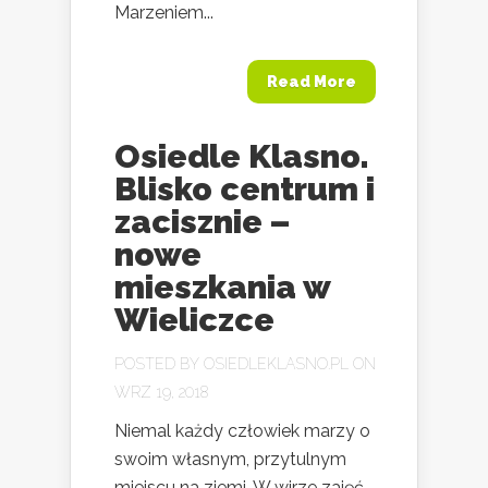
Marzeniem...
Read More
Osiedle Klasno.
Blisko centrum i
zacisznie –
nowe
mieszkania w
Wieliczce
POSTED BY
OSIEDLEKLASNO.PL
ON
WRZ 19, 2018
Niemal każdy człowiek marzy o
swoim własnym, przytulnym
miejscu na ziemi. W wirze zajęć