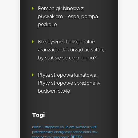
Pompa głębinowa z
pływakiem – espa, pompa
pedrollo
Kreatywne i funkcjonalne
aranżacje: Jak urządzić salon,
by stał się sercem domu?
Płyta stropowa kanałowa.
Płyty stropowe sprężone w
budownictwie
Tagi
bloczki stropowe
co ile cm wieszaki sufit
podwieszany
energooszczędne okna pcv
firmy
espa pompy głębinowe