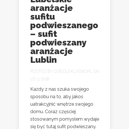
aranżacje
sufitu
podwieszanego
– sufit
podwieszany
aranżacje
Lublin
POSTED BY
OSIEDLEKLASNO.PL
ON
LIS 3, 2018
Każdy z nas szuka swojego
sposobu na to, aby jakoś
uatrakcyjnić wnętrze swojego
domu. Coraz częściej
stosowanym pomysłem wydaje
się być tutaj sufit podwieszany.