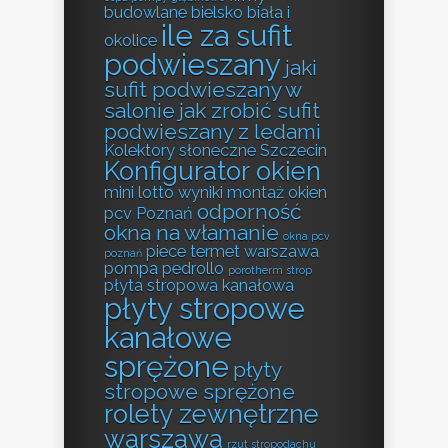
budowlane bielsko biała i
ile za sufit
okolice
podwieszany
jaki
sufit podwieszany w
salonie
jak zrobić sufit
podwieszany z ledami
Kolektory słoneczne Szczecin
Konfigurator okien
mini lotto wyniki
montaż okien
odporność
pcv Poznań
okna na włamanie
okna pcv
piece termet warszawa
poznań
pompa pedrollo
porotherm strop
płyta stropowa kanałowa
płyty stropowe
kanałowe
sprężone
płyty
stropowe sprężone
rolety zewnętrzne
warszawa
rzut stropodachu