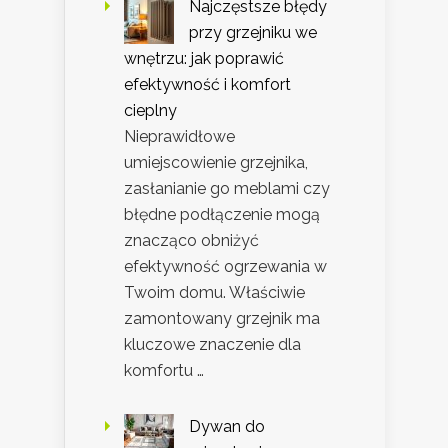
Najczęstsze błędy
przy grzejniku we
wnętrzu: jak poprawić
efektywność i komfort
cieplny
Nieprawidłowe
umiejscowienie grzejnika,
zasłanianie go meblami czy
błędne podłączenie mogą
znacząco obniżyć
efektywność ogrzewania w
Twoim domu. Właściwie
zamontowany grzejnik ma
kluczowe znaczenie dla
komfortu …
Dywan do