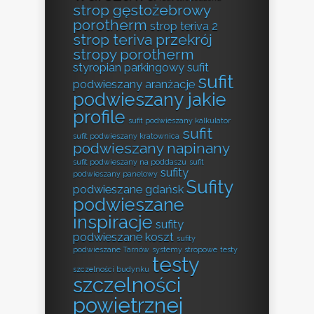
strop gęstożebrowy
porotherm
strop teriva 2
strop teriva przekrój
stropy porotherm
styropian parkingowy
sufit
sufit
podwieszany aranżacje
podwieszany jakie
profile
sufit podwieszany kalkulator
sufit
sufit podwieszany kratownica
podwieszany napinany
sufit podwieszany na poddaszu
sufit
sufity
podwieszany panelowy
Sufity
podwieszane gdańsk
podwieszane
inspiracje
sufity
podwieszane koszt
sufity
podwieszane Tarnów
systemy stropowe
testy
testy
szczelności budynku
szczelności
powietrznej