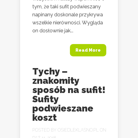
tym, że taki sufit podwieszany
napinany doskonale przykrywa
wszelkie nierówności. Wygląda
on dosłownie jak...
Read More
Tychy –
znakomity
sposób na sufit!
Sufity
podwieszane
koszt
POSTED BY
OSIEDLEKLASNO.PL
ON