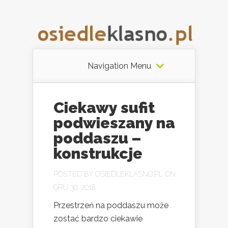
Navigation Menu
Ciekawy sufit
podwieszany na
poddaszu –
konstrukcje
POSTED BY
OSIEDLEKLASNO.PL
ON
GRU 30, 2018
Przestrzeń na poddaszu może
zostać bardzo ciekawie