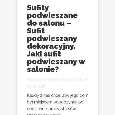
Sufity
podwieszane
do salonu –
Sufit
podwieszany
dekoracyjny.
Jaki sufit
podwieszany w
salonie?
POSTED BY
OSIEDLEKLASNO.PL
ON
LIS 22, 2018
Każdy z nas chce, aby jego dom
był miejscem odpoczynku od
codziennej pracy, stresów.