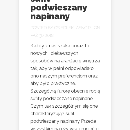
podwieszany
napinany
POSTED BY
OSIEDLEKLASNO.PL
ON
PAŹ 30, 2018
Każdy z nas szuka coraz to
nowych i ciekawszych
sposobów na aranżację wnętrza
tak, aby w pełni odpowiadało
ono naszym preferencjom oraz
aby było praktyczne.
Szczególną furorę obecnie robią
sufity podwieszane napinane.
Czym tak szczególnym się one
charakteryzują? sufit
podwieszany napinany Przede
wszystkim należy wspomnieć o