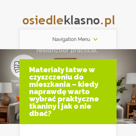
Navigation Menu
Materiały łatwe w
czyszczeniu do
mieszkania – kiedy
naprawdę warto
wybrać praktyczne
tkaniny i jak o nie
dbać?