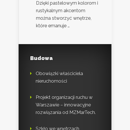
Dzięki pastelowym kolorom i
rustykalnym akcentom
można stworzyć wnętrze,
które emanuje …
Budowa
Obowiązki właściciela
nieruchomości
Projekt organizacji ruchu w
Warszawie – innowacyjne
rozwiązania od MZMarTech.
Szkło we wnętrzach