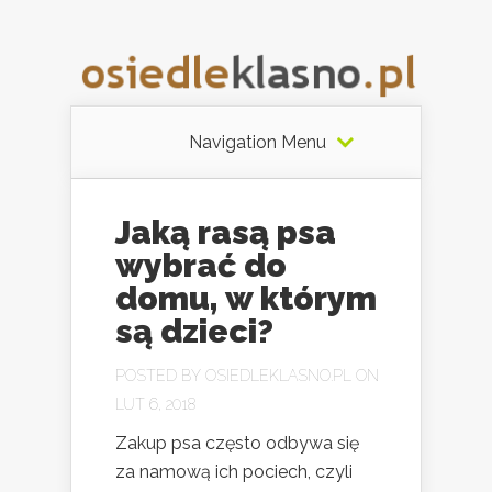
Navigation Menu
Jaką rasą psa
wybrać do
domu, w którym
są dzieci?
POSTED BY
OSIEDLEKLASNO.PL
ON
LUT 6, 2018
Zakup psa często odbywa się
za namową ich pociech, czyli