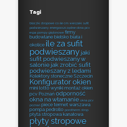
Tagi
bloczki stropowe
co ile cm wieszaki sufit
podwieszany
energooszczędne okna pcv
firmy
espa pompy głębinowe
budowlane bielsko biała i
ile za sufit
okolice
podwieszany
jaki
sufit podwieszany w
salonie
jak zrobić sufit
podwieszany z ledami
Kolektory słoneczne Szczecin
Konfigurator okien
mini lotto wyniki
montaż okien
odporność
pcv Poznań
okna na włamanie
okna pcv
piece termet warszawa
poznań
pompa pedrollo
porotherm strop
płyta stropowa kanałowa
płyty stropowe