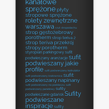
kanałowe
sprężone
płyty
stropowe sprężone
rolety zewnętrzne
warszawa
rzut stropodachu
strop gęstożebrowy
porotherm
strop teriva 2
strop teriva przekrój
stropy porotherm
styropian parkingowy
sufit
sufit
podwieszany aranżacje
podwieszany jakie
profile
sufit podwieszany kalkulator
sufit
sufit podwieszany kratownica
podwieszany napinany
sufit podwieszany na poddaszu
sufit
sufity
podwieszany panelowy
Sufity
podwieszane gdańsk
podwieszane
inspiracje
sufity