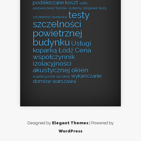
podwieszane koszt
sufity
podwieszane Tarnów
systemy stropowe
testy
testy
szczelności budynku
szczelności
powietrznej
budynku
Usługi
koparką Łódź Cena
współczynnik
izolacyjności
akustycznej okien
wykańczanie
współczynnik uw okna
domów warszawa
Designed by
Elegant Themes
| Powered by
WordPress