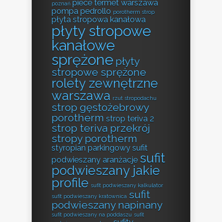
piece termet warszawa
poznań
pompa pedrollo
porotherm strop
płyta stropowa kanałowa
płyty stropowe
kanałowe
sprężone
płyty
stropowe sprężone
rolety zewnętrzne
warszawa
rzut stropodachu
strop gęstożebrowy
porotherm
strop teriva 2
strop teriva przekrój
stropy porotherm
styropian parkingowy
sufit
sufit
podwieszany aranżacje
podwieszany jakie
profile
sufit podwieszany kalkulator
sufit
sufit podwieszany kratownica
podwieszany napinany
sufit podwieszany na poddaszu
sufit
sufity