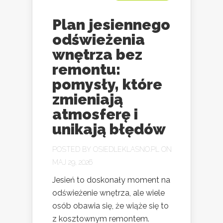
Plan jesiennego
odświeżenia
wnętrza bez
remontu:
pomysły, które
zmieniają
atmosferę i
unikają błędów
POSTED BY
OSIEDLEKLASNO.PL
ON
MAJ 29, 2026
Jesień to doskonały moment na
odświeżenie wnętrza, ale wiele
osób obawia się, że wiąże się to
z kosztownym remontem.