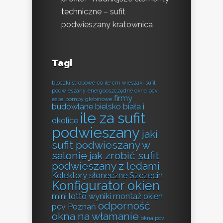
techniczne – sufit
podwieszany kratownica
Tagi
bloczki stropowe
co ile cm wieszaki sufit
podwieszany
energooszczędne okna pcv
firmy
espa pompy głębinowe
budowlane bielsko biała i
ile za sufit
okolice
podwieszany
jaki
sufit podwieszany w
salonie
jak zrobić sufit
podwieszany z ledami
Kolektory słoneczne Szczecin
Konfigurator okien
mini lotto wyniki
montaż okien
odporność
pcv Poznań
okna na włamanie
okna pcv