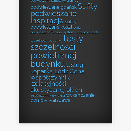
podwieszany panelowy
Sufity
podwieszane gdańsk
podwieszane
inspiracje
sufity
podwieszane koszt
sufity
podwieszane Tarnów
systemy stropowe
testy
testy
szczelności budynku
szczelności
powietrznej
budynku
Usługi
koparką Łódź Cena
współczynnik
izolacyjności
akustycznej okien
wykańczanie
współczynnik uw okna
domów warszawa