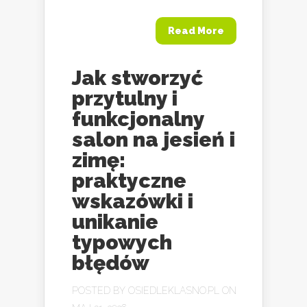
Read More
Jak stworzyć
przytulny i
funkcjonalny
salon na jesień i
zimę:
praktyczne
wskazówki i
unikanie
typowych
błędów
POSTED BY
OSIEDLEKLASNO.PL
ON