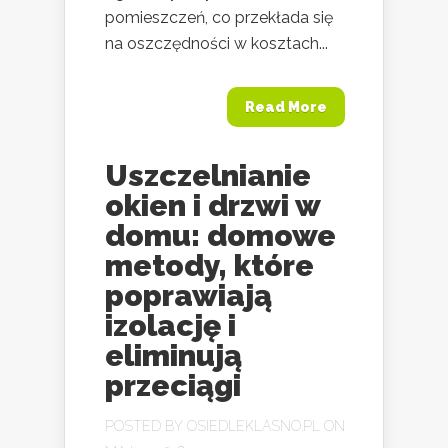
pomieszczeń, co przekłada się
na oszczędności w kosztach...
Read More
Uszczelnianie
okien i drzwi w
domu: domowe
metody, które
poprawiają
izolację i
eliminują
przeciągi
POSTED BY
OSIEDLEKLASNO.PL
ON