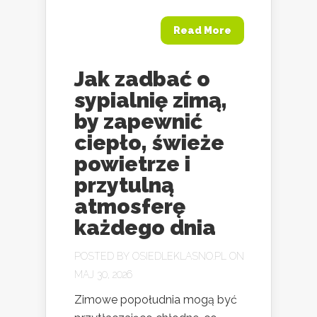
Read More
Jak zadbać o
sypialnię zimą,
by zapewnić
ciepło, świeże
powietrze i
przytulną
atmosferę
każdego dnia
POSTED BY
OSIEDLEKLASNO.PL
ON
MAJ 30, 2026
Zimowe popołudnia mogą być